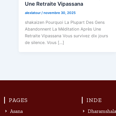
Une Retraite Vipassana
alexlatour
/
novembre 30, 2025
shakaizen Pourquoi La Plupart Des Gens
Abandonnent La Méditation Après Une
Retraite Vipassana Vous survivez dix jours
de silence. Vous […]
PAGES
INDE
Asana
Dharamshal